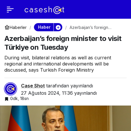
Azerbaijan’s foreign
0
minister to visit Türkiye
Haber
Haberler
Azerbaijan’s foreign
minister to visit Türkiye on
Azerbaijan’s foreign minister to visit
Tuesday
on Tuesday
Türkiye on Tuesday
During visit, bilateral relations as well as current
regional and international developments will be
discussed, says Turkish Foreign Ministry
Case Shot
tarafından yayınlandı
27 Ağustos 2024, 11:36
yayınlandı
0dk, 18sn