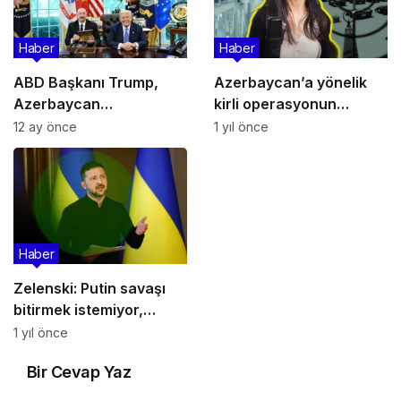
Haber
Haber
ABD Başkanı Trump,
Azerbaycan’a yönelik
Azerbaycan
kirli operasyonun
Cumhurbaşkanı Aliyev’e
arkasında Rus
12 ay önce
1 yıl önce
Beyaz Saray’ın sembolik
istihbaratı çıktı
anahtarını takdim etti
Haber
Zelenski: Putin savaşı
bitirmek istemiyor,
Trump daha fazla baskı
1 yıl önce
yapmalı
Bir Cevap Yaz